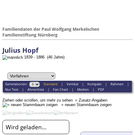
Familiendaten der Paul Wolfgang Merkelschen
Familienstiftung Nürnberg
Julius Hopf
1839 - 1886 (46 Jahre)
Generationen:
Standard
|
Vertikal
|
Kompakt
|
Rahmen
|
Nur Text
|
Ahnenliste
|
Fan Chart
|
Medien
|
PDF
Ziehen oder scrollen, um mehr zu sehen
= Zusatz-Angaben
= neuen Stammbaum zeigen
Wird geladen...