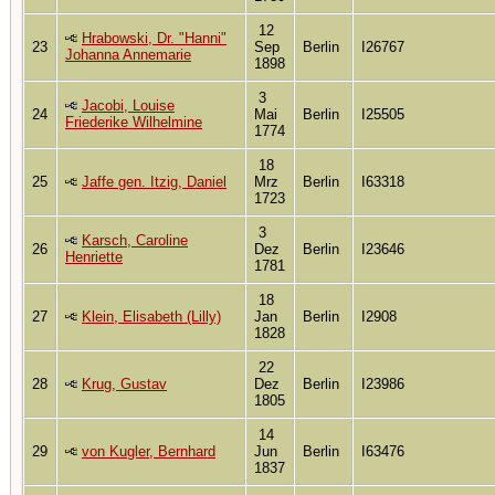
12
Hrabowski, Dr. "Hanni"
23
Sep
Berlin
I26767
Johanna Annemarie
1898
3
Jacobi, Louise
24
Mai
Berlin
I25505
Friederike Wilhelmine
1774
18
25
Jaffe gen. Itzig, Daniel
Mrz
Berlin
I63318
1723
3
Karsch, Caroline
26
Dez
Berlin
I23646
Henriette
1781
18
27
Klein, Elisabeth (Lilly)
Jan
Berlin
I2908
1828
22
28
Krug, Gustav
Dez
Berlin
I23986
1805
14
29
von Kugler, Bernhard
Jun
Berlin
I63476
1837