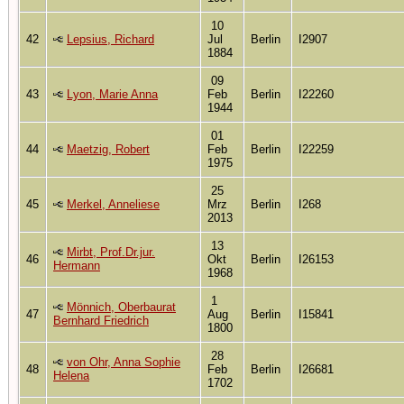
10
42
Lepsius, Richard
Jul
Berlin
I2907
1884
09
43
Lyon, Marie Anna
Feb
Berlin
I22260
1944
01
44
Maetzig, Robert
Feb
Berlin
I22259
1975
25
45
Merkel, Anneliese
Mrz
Berlin
I268
2013
13
Mirbt, Prof.Dr.jur.
46
Okt
Berlin
I26153
Hermann
1968
1
Mönnich, Oberbaurat
47
Aug
Berlin
I15841
Bernhard Friedrich
1800
28
von Ohr, Anna Sophie
48
Feb
Berlin
I26681
Helena
1702