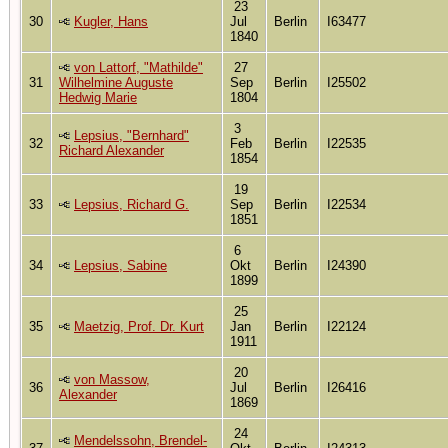
23
30
Kugler, Hans
Jul
Berlin
I63477
1840
von Lattorf, "Mathilde"
27
31
Wilhelmine Auguste
Sep
Berlin
I25502
Hedwig Marie
1804
3
Lepsius, "Bernhard"
32
Feb
Berlin
I22535
Richard Alexander
1854
19
33
Lepsius, Richard G.
Sep
Berlin
I22534
1851
6
34
Lepsius, Sabine
Okt
Berlin
I24390
1899
25
35
Maetzig, Prof. Dr. Kurt
Jan
Berlin
I22124
1911
20
von Massow,
36
Jul
Berlin
I26416
Alexander
1869
24
Mendelssohn, Brendel-