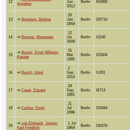
12
Jun
Berlin
I63400
Annelies
2012
20
13
Brentano, Bettina
Jan
Berlin
I26716
1859
12
14
Brunner, Margarete
Jul
Berlin
I1530
2008
31
Bumm, Ernst Wilhelm
15
Mai
Berlin
I22604
Kaspar
1905
2
16
Busch, Ursel
Sep
Berlin
I1281
2014
29
17
Cauer, Eduard
Sep
Berlin
I6713
1881
11
18
Curtius, Ernst
Jul
Berlin
I22684
1896
von Ehrhardt, Johann
1 Jul
19
Berlin
I26376
Karl Friedrich
1864