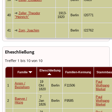
Zeller, Theodor
1913-
40
Berlin
I20771
"Heinrich"
1920
41
Zorn, Joachim
Berlin
I22762
Eheschließung
Treffer 1 bis 10 von 10
Eheschließung
Familie
Familien-Kennung
Stammba
19
Paul
Arnim /
1
Okt
Berlin
F11506
Wolfgang
Bestehorn
1820
Merkel
7
Paul
Baeyer /
2
Jan
Berlin
F9585
Wolfgang
Hitzig
1826
Merkel