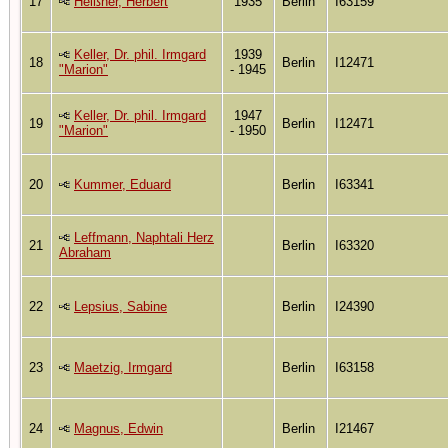
17
Heißner, Herbert
1935
Berlin
I63159
Keller, Dr. phil. Irmgard
1939
18
Berlin
I12471
"Marion"
- 1945
Keller, Dr. phil. Irmgard
1947
19
Berlin
I12471
"Marion"
- 1950
20
Kummer, Eduard
Berlin
I63341
Leffmann, Naphtali Herz
21
Berlin
I63320
Abraham
22
Lepsius, Sabine
Berlin
I24390
23
Maetzig, Irmgard
Berlin
I63158
24
Magnus, Edwin
Berlin
I21467