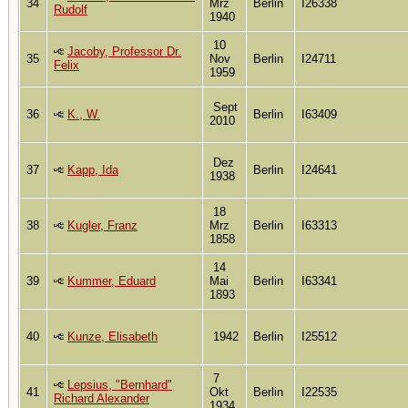
34
Mrz
Berlin
I26338
Rudolf
1940
10
Jacoby, Professor Dr.
35
Nov
Berlin
I24711
Felix
1959
Sept
36
K., W.
Berlin
I63409
2010
Dez
37
Kapp, Ida
Berlin
I24641
1938
18
38
Kugler, Franz
Mrz
Berlin
I63313
1858
14
39
Kummer, Eduard
Mai
Berlin
I63341
1893
40
Kunze, Elisabeth
1942
Berlin
I25512
7
Lepsius, "Bernhard"
41
Okt
Berlin
I22535
Richard Alexander
1934