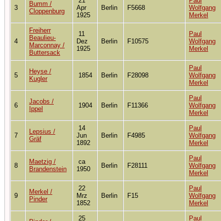
21
Paul
Bumm /
3
Apr
Berlin
F5668
Wolfgang
Cloppenburg
1925
Merkel
Freiherr
11
Paul
Beaulieu-
4
Dez
Berlin
F10575
Wolfgang
Marconnay /
1925
Merkel
Buttersack
Paul
Heyse /
5
1854
Berlin
F28098
Wolfgang
Kugler
Merkel
Paul
Jacobs /
6
1904
Berlin
F11366
Wolfgang
Ippel
Merkel
14
Paul
Lepsius /
7
Jun
Berlin
F4985
Wolfgang
Gräf
1892
Merkel
Paul
Maetzig /
ca
8
Berlin
F28111
Wolfgang
Brandenstein
1950
Merkel
22
Paul
Merkel /
9
Mrz
Berlin
F15
Wolfgang
Pinder
1852
Merkel
25
Paul