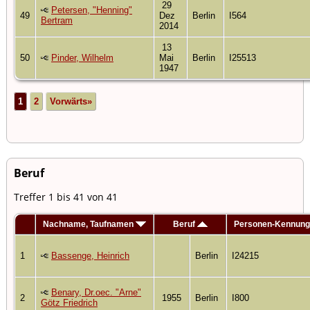
29
Petersen, "Henning"
49
Dez
Berlin
I564
Bertram
2014
13
50
Pinder, Wilhelm
Mai
Berlin
I25513
1947
1
2
Vorwärts»
Beruf
Treffer 1 bis 41 von 41
Nachname, Taufnamen
Beruf
Personen-Kennung
1
Bassenge, Heinrich
Berlin
I24215
Benary, Dr.oec. "Arne"
2
1955
Berlin
I800
Götz Friedrich