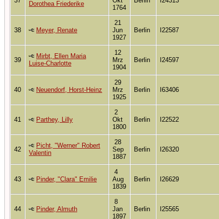
37
Okt
Berlin
I24313
Dorothea Friederike
1764
21
38
Meyer, Renate
Jun
Berlin
I22587
1927
12
Mirbt, Ellen Maria
39
Mrz
Berlin
I24597
Luise-Charlotte
1904
29
40
Neuendorf, Horst-Heinz
Mrz
Berlin
I63406
1925
2
41
Parthey, Lilly
Okt
Berlin
I22522
1800
28
Picht, "Werner" Robert
42
Sep
Berlin
I26320
Valentin
1887
4
43
Pinder, "Clara" Emilie
Aug
Berlin
I26629
1839
8
44
Pinder, Almuth
Jan
Berlin
I25565
1897