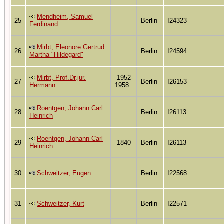
Mendheim, Samuel
25
Berlin
I24323
Ferdinand
Mirbt, Eleonore Gertrud
26
Berlin
I24594
Martha "Hildegard"
Mirbt, Prof.Dr.jur.
1952-
27
Berlin
I26153
Hermann
1958
Roentgen, Johann Carl
28
Berlin
I26113
Heinrich
Roentgen, Johann Carl
29
1840
Berlin
I26113
Heinrich
30
Schweitzer, Eugen
Berlin
I22568
31
Schweitzer, Kurt
Berlin
I22571