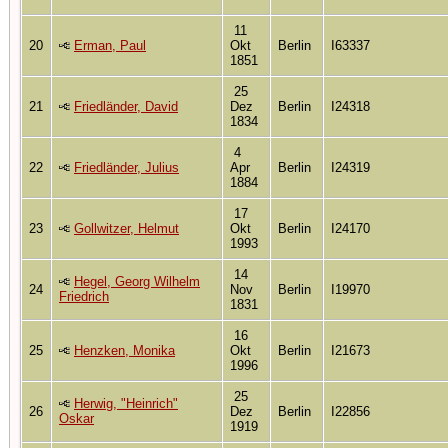
11
20
Erman, Paul
Okt
Berlin
I63337
1851
25
21
Friedländer, David
Dez
Berlin
I24318
1834
4
22
Friedländer, Julius
Apr
Berlin
I24319
1884
17
23
Gollwitzer, Helmut
Okt
Berlin
I24170
1993
14
Hegel, Georg Wilhelm
24
Nov
Berlin
I19970
Friedrich
1831
16
25
Henzken, Monika
Okt
Berlin
I21673
1996
25
Herwig, "Heinrich"
26
Dez
Berlin
I22856
Oskar
1919