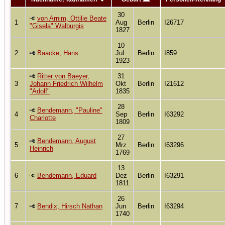
30
von Arnim, Ottilie Beate
1
Aug
Berlin
I26717
"Gisela" Walburgis
1827
10
2
Baacke, Hans
Jul
Berlin
I859
1923
Ritter von Baeyer,
31
3
Johann Friedrich Wilhelm
Okt
Berlin
I21612
"Adolf"
1835
28
Bendemann, "Pauline"
4
Sep
Berlin
I63292
Charlotte
1809
27
Bendemann, August
5
Mrz
Berlin
I63296
Heinrich
1769
13
6
Bendemann, Eduard
Dez
Berlin
I63291
1811
26
7
Bendix, Hirsch Nathan
Jun
Berlin
I63294
1740