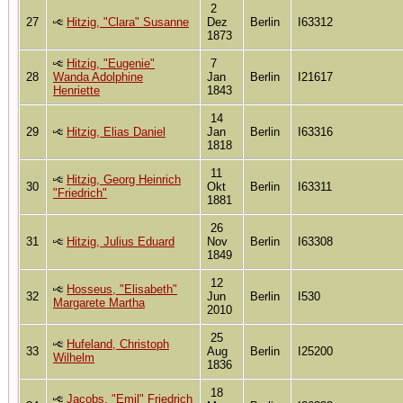
2
27
Hitzig, "Clara" Susanne
Dez
Berlin
I63312
1873
Hitzig, "Eugenie"
7
28
Wanda Adolphine
Jan
Berlin
I21617
Henriette
1843
14
29
Hitzig, Elias Daniel
Jan
Berlin
I63316
1818
11
Hitzig, Georg Heinrich
30
Okt
Berlin
I63311
"Friedrich"
1881
26
31
Hitzig, Julius Eduard
Nov
Berlin
I63308
1849
12
Hosseus, "Elisabeth"
32
Jun
Berlin
I530
Margarete Martha
2010
25
Hufeland, Christoph
33
Aug
Berlin
I25200
Wilhelm
1836
18
Jacobs, "Emil" Friedrich