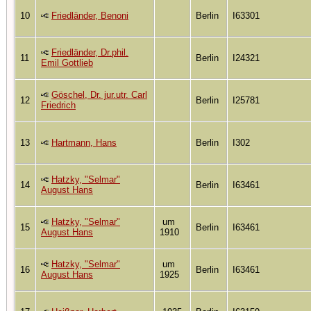
10
Friedländer, Benoni
Berlin
I63301
Friedländer, Dr.phil.
11
Berlin
I24321
Emil Gottlieb
Göschel, Dr. jur.utr. Carl
12
Berlin
I25781
Friedrich
13
Hartmann, Hans
Berlin
I302
Hatzky, "Selmar"
14
Berlin
I63461
August Hans
Hatzky, "Selmar"
um
15
Berlin
I63461
August Hans
1910
Hatzky, "Selmar"
um
16
Berlin
I63461
August Hans
1925