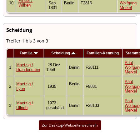
Pinder /
10
Sep
Berlin
F2816
Wolfgang
Wilken
1831
Merkel
Scheidung
Treffer 1 bis 3 von 3
Familie
Scheidung
Familien-Kennung
Stamm
Paul
Maetzig /
28 Dez
1
Berlin
F28111
Wolfgan
Brandenstein
1959
Merkel
Paul
Maetzig /
Berlin
2
1935
F9881
Wolfgan
Lyon
Merkel
Paul
Maetzig /
1973
3
Berlin
F28133
Wolfgan
Ullrich
geschätzt
Merkel
Zur Desktop-Webseite wechseln