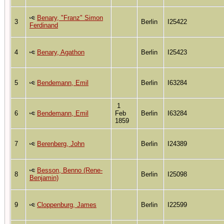
Benary, "Franz" Simon
3
Berlin
I25422
Ferdinand
4
Benary, Agathon
Berlin
I25423
5
Bendemann, Emil
Berlin
I63284
1
6
Bendemann, Emil
Feb
Berlin
I63284
1859
7
Berenberg, John
Berlin
I24389
Besson, Benno (Rene-
8
Berlin
I25098
Benjamin)
9
Cloppenburg, James
Berlin
I22599