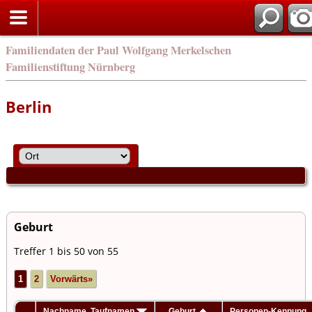
engli
Familiendaten der Paul Wolfgang Merkelschen
Familienstiftung Nürnberg
Berlin
Geburt
Treffer 1 bis 50 von 55
1
2
Vorwärts»
Nachname, Taufnamen
Geburt
Personen-Kennung