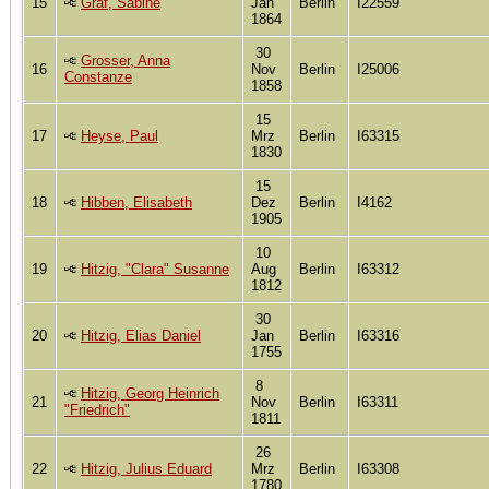
15
Gräf, Sabine
Jan
Berlin
I22559
1864
30
Grosser, Anna
16
Nov
Berlin
I25006
Constanze
1858
15
17
Heyse, Paul
Mrz
Berlin
I63315
1830
15
18
Hibben, Elisabeth
Dez
Berlin
I4162
1905
10
19
Hitzig, "Clara" Susanne
Aug
Berlin
I63312
1812
30
20
Hitzig, Elias Daniel
Jan
Berlin
I63316
1755
8
Hitzig, Georg Heinrich
21
Nov
Berlin
I63311
"Friedrich"
1811
26
22
Hitzig, Julius Eduard
Mrz
Berlin
I63308
1780