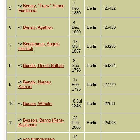
7
Benary, "Franz" Simon
5
Feb
Berlin
I25422
Ferdinand
1880
4
6
Benary, Agathon
Dez
Berlin
I25423
1860
13
Bendemann, August
7
Mai
Berlin
I63296
Heinrich
1857
8
8
Bendix, Hirsch Nathan
Sep
Berlin
I63294
1798
17
Bendix, Nathan
9
Feb
Berlin
I22779
Samuel
1793
8 Jul
10
Besser, Wilhelm
Berlin
I22691
1848
23
Besson, Benno (Rene-
11
Feb
Berlin
I25098
Benjamin)
2006
15
von Brandenstein,