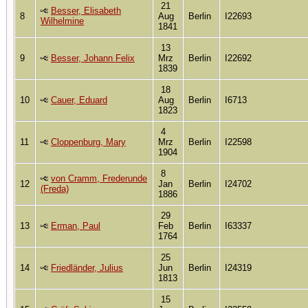
21
Besser, Elisabeth
8
Aug
Berlin
I22693
Wilhelmine
1841
13
9
Besser, Johann Felix
Mrz
Berlin
I22692
1839
18
10
Cauer, Eduard
Aug
Berlin
I6713
1823
4
11
Cloppenburg, Mary
Mrz
Berlin
I22598
1904
8
von Cramm, Frederunde
12
Jan
Berlin
I24702
(Freda)
1886
29
13
Erman, Paul
Feb
Berlin
I63337
1764
25
14
Friedländer, Julius
Jun
Berlin
I24319
1813
15