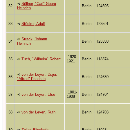
Söllner, "Carl" Georg
32
Berlin
I24595
Heinrich
33
Stöcker, Adolf
Berlin
I23591
Strack, Johann
34
Berlin
I25338
Heinrich
1920-
35
Tuch, "Wilhelm" Robert
Berlin
I18374
1921
von der Leyen, Dr.jur.
36
Berlin
I24630
"Alfred" Friedrich
1901-
37
von der Leyen, Else
Berlin
I24704
1908
38
von der Leyen, Ruth
Berlin
I24703
39
Zeller, Elisabeth
Berlin
I3928