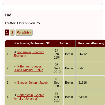
Tod
Treffer 1 bis 50 von 75
1
2
Vorwärts»
Nachname, Taufnamen
Tod
Personen-Kennung
17
von Arnim, Joachim
1
Jan
Berlin
I26712
Erdmann
1804
03
Ritter von Baeyer,
2
Sept
Berlin
I842
"Hans-Rüdiger" Bolko
2010
10
3
Baeyer, Johann Jacob
Sep
Berlin
I21616
1885
22
Bartenstein, Sophie
4
Mai
Berlin
I63309
Amalie "Johanna"
1814