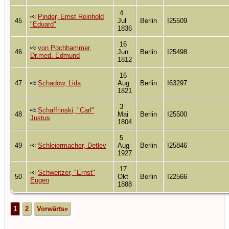
4
Pinder, Ernst Reinhold
45
Jul
Berlin
I25509
"Eduard"
1836
16
von Pochhammer,
46
Jun
Berlin
I25498
Dr.med. Edmund
1812
16
47
Schadow, Lida
Aug
Berlin
I63297
1821
3
Schaffrinski, "Carl"
48
Mai
Berlin
I25500
Justus
1804
5
49
Schleiermacher, Detlev
Aug
Berlin
I25846
1927
17
Schweitzer, "Ernst"
50
Okt
Berlin
I22566
Eugen
1888
1
2
Vorwärts»