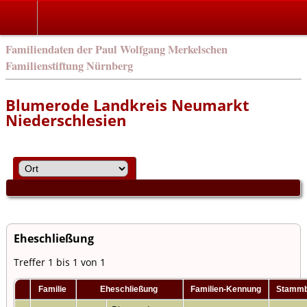
english
Familiendaten der Paul Wolfgang Merkelschen
Familienstiftung Nürnberg
Blumerode Landkreis Neumarkt
Niederschlesien
Eheschließung
Treffer 1 bis 1 von 1
Familie
Eheschließung
Familien-Kennung
Stamm