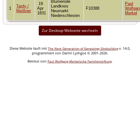
Blumerode
19
Paul
Tardy /
Landkreis
1
Apr
F10388
Wolfgan
Meißner
Neumarkt
1831
Merkel
Niederschlesien
Zur Desktop-Webseite wechseln
Diese Website läuft mit
v. 14.0,
The Next Generation of Genealogy Sitebuilding
programmiert von Darrin Lythgoe © 2001-2026.
Betreut von
.
Paul Wolfgang Merkelsche Familienstiftung