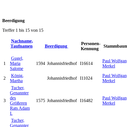
Beerdigung
Treffer 1 bis 15 von 15
Nachname,
Personen-
Taufnamen
Beerdigung
Stammbau
Kennung
Gugel,
Paul Wolfgan
1
Maria
1594
Johannisfriedhof
I16614
Merkel
Salome
König,
Paul Wolfgan
2
Johannisfriedhof
I11024
Martha
Merkel
Tucher,
Genannter
des
Paul Wolfgan
3
1575
Johannisfriedhof
I16482
Größeren
Merkel
Rats Adam
I.
Tucher,
Genannter