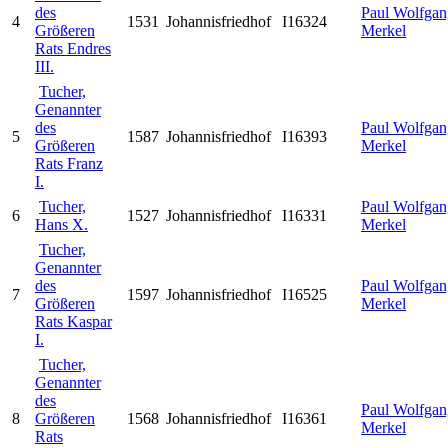
des
Paul Wolfgan
4
1531
Johannisfriedhof
I16324
Größeren
Merkel
Rats Endres
III.
Tucher,
Genannter
des
Paul Wolfgan
5
1587
Johannisfriedhof
I16393
Größeren
Merkel
Rats Franz
I.
Tucher,
Paul Wolfgan
6
1527
Johannisfriedhof
I16331
Hans X.
Merkel
Tucher,
Genannter
des
Paul Wolfgan
7
1597
Johannisfriedhof
I16525
Größeren
Merkel
Rats Kaspar
I.
Tucher,
Genannter
des
Paul Wolfgan
8
Größeren
1568
Johannisfriedhof
I16361
Merkel
Rats