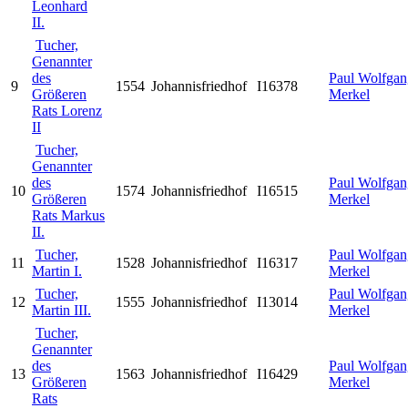
Leonhard
II.
Tucher,
Genannter
des
Paul Wolfgan
9
1554
Johannisfriedhof
I16378
Größeren
Merkel
Rats Lorenz
II
Tucher,
Genannter
des
Paul Wolfgan
10
1574
Johannisfriedhof
I16515
Größeren
Merkel
Rats Markus
II.
Tucher,
Paul Wolfgan
11
1528
Johannisfriedhof
I16317
Martin I.
Merkel
Tucher,
Paul Wolfgan
12
1555
Johannisfriedhof
I13014
Martin III.
Merkel
Tucher,
Genannter
des
Paul Wolfgan
13
1563
Johannisfriedhof
I16429
Größeren
Merkel
Rats