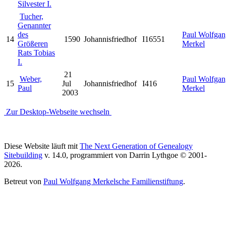
Silvester I.
Tucher,
Genannter
des
Paul Wolfgan
14
1590
Johannisfriedhof
I16551
Größeren
Merkel
Rats Tobias
I.
21
Weber,
Paul Wolfgan
15
Jul
Johannisfriedhof
I416
Paul
Merkel
2003
Zur Desktop-Webseite wechseln
Diese Website läuft mit
The Next Generation of Genealogy
Sitebuilding
v. 14.0, programmiert von Darrin Lythgoe © 2001-
2026.
Betreut von
Paul Wolfgang Merkelsche Familienstiftung
.