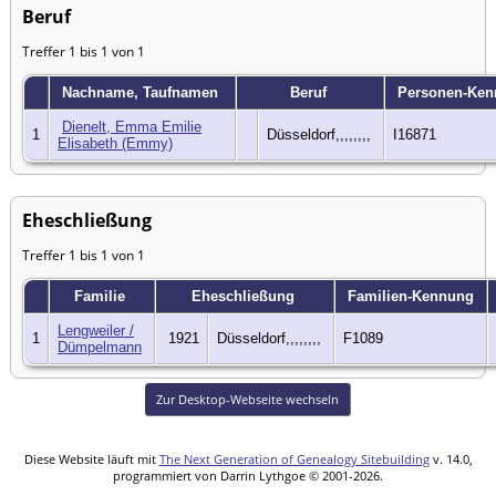
Beruf
Treffer 1 bis 1 von 1
Nachname, Taufnamen
Beruf
Personen-Ke
Dienelt, Emma Emilie
1
Düsseldorf,,,,,,,,
I16871
Elisabeth (Emmy)
Eheschließung
Treffer 1 bis 1 von 1
Familie
Eheschließung
Familien-Kennung
Lengweiler /
1
1921
Düsseldorf,,,,,,,,
F1089
Dümpelmann
Zur Desktop-Webseite wechseln
Diese Website läuft mit
The Next Generation of Genealogy Sitebuilding
v. 14.0,
programmiert von Darrin Lythgoe © 2001-2026.