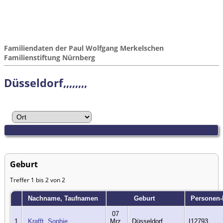
Familiendaten der Paul Wolfgang Merkelschen
Familienstiftung Nürnberg
Düsseldorf,,,,,,,,
Geburt
Treffer 1 bis 2 von 2
Nachname, Taufnamen
Geburt
Personen
07
1
Krafft, Sophie
Mrz
Düsseldorf,,,,,,,,
I12793