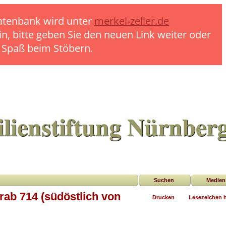
 Datenbank wird unter
merkel-zeller.de
in, bitte geben Sie den neuen Link weiter oder
l Spaß beim Stöbern.
lienstiftung Nürnber
Suchen
Medien
ab 714 (südöstlich von
Drucken
Lesezeichen 