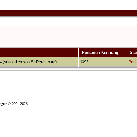
Personen-Kennung
St
 (südöstlich von St.Petersburg)
I392
Paul
thgoe © 2001-2026.