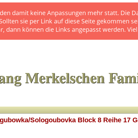
s finden damit keine Anpassungen mehr statt. Die
 Sollten sie per Link auf diese Seite gekommen se
ar, dann können die Links angepasst werden. Vie
ang Merkelschen Fami
ogubowka/Sologoubovka Block 8 Reihe 17 Gr