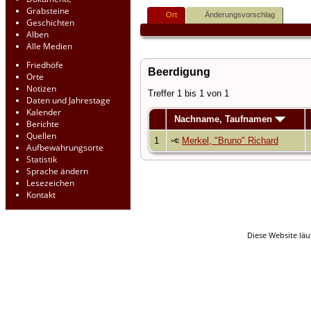
Grabsteine
Ort
Änderungsvorschlag
Geschichten
Alben
Alle Medien
Friedhöfe
Beerdigung
Orte
Notizen
Treffer 1 bis 1 von 1
Daten und Jahrestage
Kalender
Nachname, Taufnamen
Berichte
Quellen
1
Merkel, "Bruno" Richard
Aufbewahrungsorte
Statistik
Sprache ändern
Lesezeichen
Kontakt
Diese Website läu