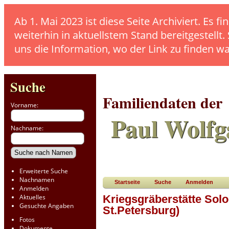
Ab 1. Mai 2023 ist diese Seite Archiviert. E
weiterhin in aktuellstem Stand bereitgestellt.
uns die Information, wo der Link zu finden w
Suche
Familiendaten der
Vorname:
Paul Wolfg
Nachname:
Erweiterte Suche
Nachnamen
Startseite
Suche
Anmelden
Anmelden
Aktuelles
Kriegsgräberstätte Sol
Gesuchte Angaben
St.Petersburg)
Fotos
Dokumente