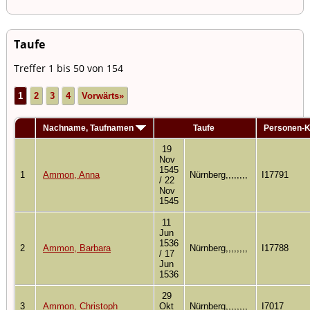
Taufe
Treffer 1 bis 50 von 154
1
2
3
4
Vorwärts»
Nachname, Taufnamen
Taufe
Personen-
19
Nov
1545
1
Ammon, Anna
Nürnberg,,,,,,,,
I17791
/ 22
Nov
1545
11
Jun
1536
2
Ammon, Barbara
Nürnberg,,,,,,,,
I17788
/ 17
Jun
1536
29
3
Ammon, Christoph
Okt
Nürnberg,,,,,,,,
I7017