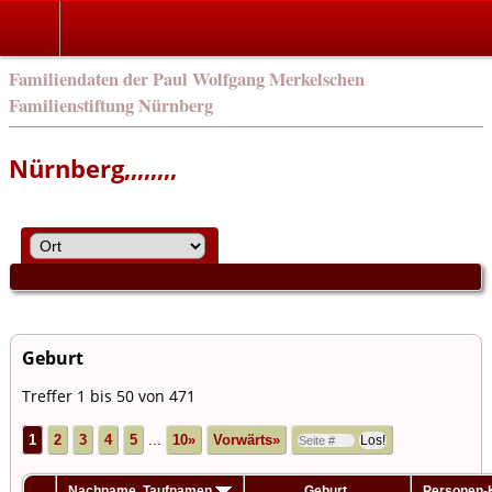
Familiendaten der Paul Wolfgang Merkelschen
Familienstiftung Nürnberg
Nürnberg,,,,,,,,
Geburt
Treffer 1 bis 50 von 471
1
2
3
4
5
...
10»
Vorwärts»
Nachname, Taufnamen
Geburt
Personen-