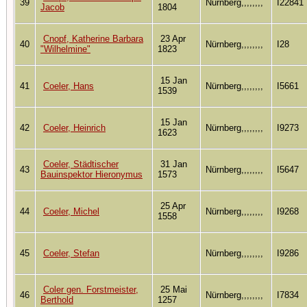
39
Nürnberg,,,,,,,,
I22841
Jacob
1804
Cnopf, Katherine Barbara
23 Apr
40
Nürnberg,,,,,,,,
I28
"Wilhelmine"
1823
15 Jan
41
Coeler, Hans
Nürnberg,,,,,,,,
I5661
1539
15 Jan
42
Coeler, Heinrich
Nürnberg,,,,,,,,
I9273
1623
Coeler, Städtischer
31 Jan
43
Nürnberg,,,,,,,,
I5647
Bauinspektor Hieronymus
1573
25 Apr
44
Coeler, Michel
Nürnberg,,,,,,,,
I9268
1558
45
Coeler, Stefan
Nürnberg,,,,,,,,
I9286
Coler gen. Forstmeister,
25 Mai
46
Nürnberg,,,,,,,,
I7834
Berthold
1257