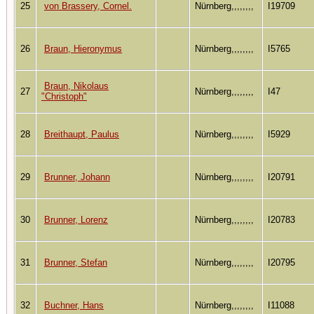
25
von Brassery, Cornel.
Nürnberg,,,,,,,,
I19709
26
Braun, Hieronymus
Nürnberg,,,,,,,,
I5765
Braun, Nikolaus
27
Nürnberg,,,,,,,,
I47
"Christoph"
28
Breithaupt, Paulus
Nürnberg,,,,,,,,
I5929
29
Brunner, Johann
Nürnberg,,,,,,,,
I20791
30
Brunner, Lorenz
Nürnberg,,,,,,,,
I20783
31
Brunner, Stefan
Nürnberg,,,,,,,,
I20795
32
Buchner, Hans
Nürnberg,,,,,,,,
I11088