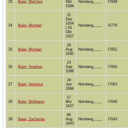
23
Baier, Melchior
Okt
Nürnberg,,,,,,,,
I7049
1584
21
Dez
1554
24
Baier, Michael
Nürnberg,,,,,,,,
I5779
/ 01
Okt
1557
20
25
Baier, Michael
Aug
Nürnberg,,,,,,,,
I7052
1592
23
26
Baier, Stephan
Sep
Nürnberg,,,,,,,,
I7055
1599
19
27
Baier, Veronica
Jan
Nürnberg,,,,,,,,
I7053
1594
17
28
Baier, Wolfgang
Mrz
Nürnberg,,,,,,,,
I7040
1637
06
29
Baier, Zacharias
Aug
Nürnberg,,,,,,,,
I7043
1643