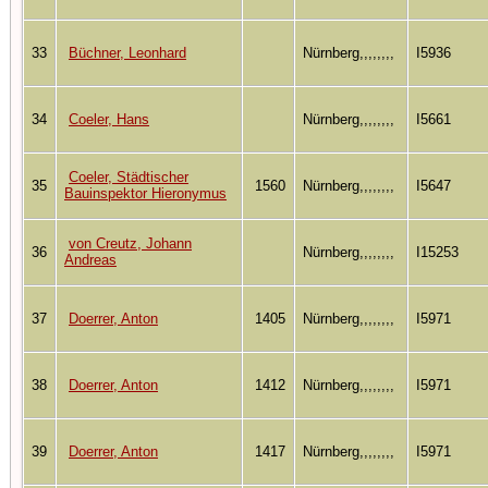
33
Büchner, Leonhard
Nürnberg,,,,,,,,
I5936
34
Coeler, Hans
Nürnberg,,,,,,,,
I5661
Coeler, Städtischer
35
1560
Nürnberg,,,,,,,,
I5647
Bauinspektor Hieronymus
von Creutz, Johann
36
Nürnberg,,,,,,,,
I15253
Andreas
37
Doerrer, Anton
1405
Nürnberg,,,,,,,,
I5971
38
Doerrer, Anton
1412
Nürnberg,,,,,,,,
I5971
39
Doerrer, Anton
1417
Nürnberg,,,,,,,,
I5971