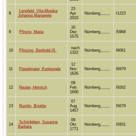
23
Lengfeld, Vita-Monika
8
Apr
Nürnberg,,,,,,,,
I1223
Johanna Margarete
2010
16
9
Pfinzig, Maria
Dez
Nürnberg,,,,,,,,
I5968
1575
nach
10
Pfinzing, Berthold III.
Nürnberg,,,,,,,,
I6061
1322
12
11
Pippelmaier, Kunigunda
Nov
Nürnberg,,,,,,,,
I6979
1626
09
12
Reuter, Heinrich
Feb
Nürnberg,,,,,,,,
I9262
1600
07
13
Rumlin, Brigitte
Aug
Nürnberg,,,,,,,,
I5679
1457
09
Schönleben, Susanna
14
Okt
Nürnberg,,,,,,,,
I5931
Barbara
1771