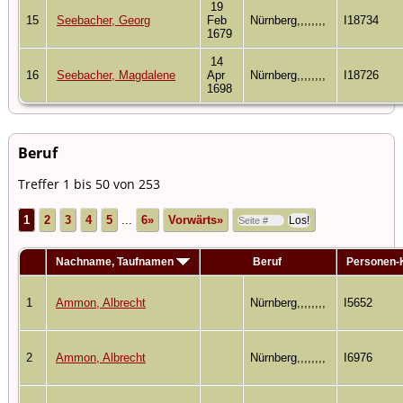
19
15
Seebacher, Georg
Feb
Nürnberg,,,,,,,,
I18734
1679
14
16
Seebacher, Magdalene
Apr
Nürnberg,,,,,,,,
I18726
1698
Beruf
Treffer 1 bis 50 von 253
1
2
3
4
5
...
6»
Vorwärts»
Nachname, Taufnamen
Beruf
Personen-
1
Ammon, Albrecht
Nürnberg,,,,,,,,
I5652
2
Ammon, Albrecht
Nürnberg,,,,,,,,
I6976