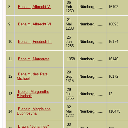
06
8
Behaim, Albrecht V.
Feb
Nürnberg,,,,,,,,
I6102
1250
21
9
Behaim, Albrecht VI
Mai
Nürnberg,,,,,,,,
I6093
1288
25
10
Behaim, Friedrich II.
Jan
Nürnberg,,,,,,,,
I6174
1285
11
Behaim, Margarete
1358
Nürnberg,,,,,,,,
I6140
29
Behaim, des Rats
12
Sep
Nürnberg,,,,,,,,
I6172
Michael
1315
29
Bepler, Margarethe
13
Jul
Nürnberg,,,,,,,,
I2
Elisabeth
1765
02
Bierlein, Magdalena
14
Mai
Nürnberg,,,,,,,,
I10475
Euphrosyna
1722
30
Braun, "Johannes"