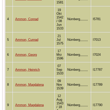
1581
19
Okt
1542
4
Ammon, Conrad
Nürnberg,,,,,,,,
I5781
/ 08
Jun
1533
21
5
Ammon, Cunrad
Jul
Nürnberg,,,,,,,,
I7013
1575
17
6
Ammon, Georg
Mrz
Nürnberg,,,,,,,,
I7024
1596
07
7
Ammon, Heinrich
Sep
Nürnberg,,,,,,,,
I17787
1533
09
8
Ammon, Magdalena
Nov
Nürnberg,,,,,,,,
I17789
1539
12
Aug
1543
9
Ammon, Magdalena
Nürnberg,,,,,,,,
I17790
/ 18