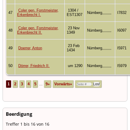
Coler gen. Forstmeister,
1304 /
47
Nürnberg,,,,,,,,
I7832
Erkenbrecht I.
EST1307
Coler gen. Forstmeister,
23 Nov
48
Nürnberg,,,,,,,,
I6097
Erkenbrecht II.
1349
23 Feb
49
Doerrer, Anton
Nürnberg,,,,,,,,
I5971
1434
50
Dörrer, Friedrich II.
um 1290
Nürnberg,,,,,,,,
I5979
1
2
3
4
5
...
9»
Vorwärts»
Beerdigung
Treffer 1 bis 16 von 16