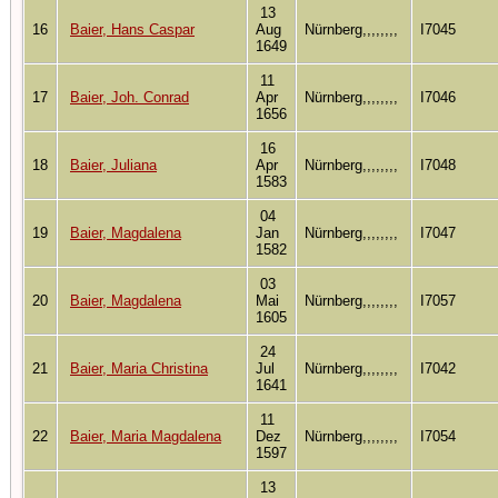
13
16
Baier, Hans Caspar
Aug
Nürnberg,,,,,,,,
I7045
1649
11
17
Baier, Joh. Conrad
Apr
Nürnberg,,,,,,,,
I7046
1656
16
18
Baier, Juliana
Apr
Nürnberg,,,,,,,,
I7048
1583
04
19
Baier, Magdalena
Jan
Nürnberg,,,,,,,,
I7047
1582
03
20
Baier, Magdalena
Mai
Nürnberg,,,,,,,,
I7057
1605
24
21
Baier, Maria Christina
Jul
Nürnberg,,,,,,,,
I7042
1641
11
22
Baier, Maria Magdalena
Dez
Nürnberg,,,,,,,,
I7054
1597
13