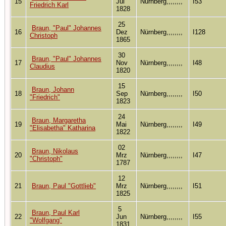
15
Jul
Nürnberg,,,,,,,,
I53
Friedrich Karl
1828
25
Braun, "Paul" Johannes
16
Dez
Nürnberg,,,,,,,,
I128
Christoph
1865
30
Braun, "Paul" Johannes
17
Nov
Nürnberg,,,,,,,,
I48
Claudius
1820
15
Braun, Johann
18
Sep
Nürnberg,,,,,,,,
I50
"Friedrich"
1823
24
Braun, Margaretha
19
Mai
Nürnberg,,,,,,,,
I49
"Elisabetha" Katharina
1822
02
Braun, Nikolaus
20
Mrz
Nürnberg,,,,,,,,
I47
"Christoph"
1787
12
21
Braun, Paul "Gottlieb"
Mrz
Nürnberg,,,,,,,,
I51
1825
5
Braun, Paul Karl
22
Jun
Nürnberg,,,,,,,,
I55
"Wolfgang"
1831