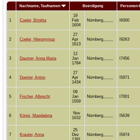
Nachname, Taufnamen
Beerdigung
Personen-
19
1
Coeler, Brigitta
Feb
Nürnberg,,,,,,,,
I6000
1604
27
2
Coeler, Hieronymus
Apr
Nürnberg,,,,,,,,
I9263
1613
12
3
Daumer, Anna Maria
Jan
Nürnberg,,,,,,,,
I7456
1784
27
4
Doerrer, Anton
Apr
Nürnberg,,,,,,,,
I5971
1434
09
5
Fischer, Albrecht
Jan
Nürnberg,,,,,,,,
I7001
1559
Nov
6
König, Magdalena
Nürnberg,,,,,,,,
I5639
1632
25
7
Krauter, Anna
Dez
Nürnberg,,,,,,,,
I5974
1391