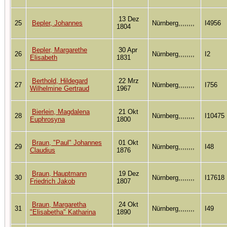
13 Dez
25
Bepler, Johannes
Nürnberg,,,,,,,,
I4956
1804
Bepler, Margarethe
30 Apr
26
Nürnberg,,,,,,,,
I2
Elisabeth
1831
Berthold, Hildegard
22 Mrz
27
Nürnberg,,,,,,,,
I756
Wilhelmine Gertraud
1967
Bierlein, Magdalena
21 Okt
28
Nürnberg,,,,,,,,
I10475
Euphrosyna
1800
Braun, "Paul" Johannes
01 Okt
29
Nürnberg,,,,,,,,
I48
Claudius
1876
Braun, Hauptmann
19 Dez
30
Nürnberg,,,,,,,,
I17618
Friedrich Jakob
1807
Braun, Margaretha
24 Okt
31
Nürnberg,,,,,,,,
I49
"Elisabetha" Katharina
1890