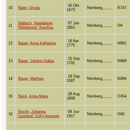
16 Okt
10
Baier, Ursula
Nürnberg,,,,,,,,
I5747
1673
Balbach, Magdalene
07 Jan
11
Nürnberg,,,,,,,,
I34
"Wilhelmine" Karolina
1853
18 Apr
12
Bauer, Anna Katharina
Nürnberg,,,,,,,,
I4961
1775
15 Sep
13
Bauer, Johann Gallus
Nürnberg,,,,,,,,
I5868
1702
18 Sep
14
Bauer, Matthes
Nürnberg,,,,,,,,
I6084
1587
28 Aug
15
Beck, Anna Maria
Nürnberg,,,,,,,,
I7454
1809
Beckh, Johanna
04 Jun
16
Nürnberg,,,,,,,,
I340
"Leontine" (Lilly) Auguste
1917