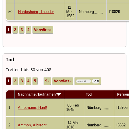
11
50
Hardesheim, Theodor
Mrz
Nürnberg,,,,,,,,
I10829
1582
1
2
3
4
Vorwärts»
Tod
Treffer 1 bis 50 von 408
1
2
3
4
5
...
9»
Vorwärts»
Nachname, Taufnamen
Tod
Perso
05 Feb
1
Ambtmann, Hanß
Nürnberg,,,,,,,,
I18705
1645
14 Mai
2
Ammon, Albrecht
Nürnberg,,,,,,,,
I5652
1618