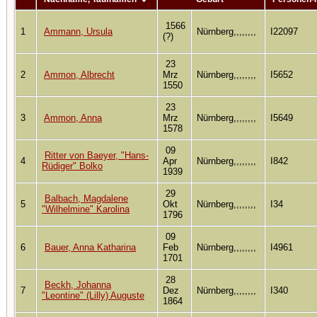
1566
1
Ammann, Ursula
Nürnberg,,,,,,,,
I22097
(?)
23
2
Ammon, Albrecht
Mrz
Nürnberg,,,,,,,,
I5652
1550
23
3
Ammon, Anna
Mrz
Nürnberg,,,,,,,,
I5649
1578
09
Ritter von Baeyer, "Hans-
4
Apr
Nürnberg,,,,,,,,
I842
Rüdiger" Bolko
1939
29
Balbach, Magdalene
5
Okt
Nürnberg,,,,,,,,
I34
"Wilhelmine" Karolina
1796
09
6
Bauer, Anna Katharina
Feb
Nürnberg,,,,,,,,
I4961
1701
28
Beckh, Johanna
7
Dez
Nürnberg,,,,,,,,
I340
"Leontine" (Lilly) Auguste
1864