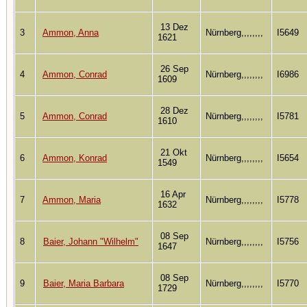
13 Dez
3
Ammon, Anna
Nürnberg,,,,,,,,
I5649
1621
26 Sep
4
Ammon, Conrad
Nürnberg,,,,,,,,
I6986
1609
28 Dez
5
Ammon, Conrad
Nürnberg,,,,,,,,
I5781
1610
21 Okt
6
Ammon, Konrad
Nürnberg,,,,,,,,
I5654
1549
16 Apr
7
Ammon, Maria
Nürnberg,,,,,,,,
I5778
1632
08 Sep
8
Baier, Johann "Wilhelm"
Nürnberg,,,,,,,,
I5756
1647
08 Sep
9
Baier, Maria Barbara
Nürnberg,,,,,,,,
I5770
1729