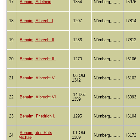
17
Behaim, Adelheid
1354
Nürnberg,,,,,,,,
I5976
18
Behaim, Albrecht I
1207
Nürnberg,,,,,,,,
I7814
19
Behaim, Albrecht II
1236
Nürnberg,,,,,,,,
I7812
20
Behaim, Albrecht III
1270
Nürnberg,,,,,,,,
I6106
06 Okt
21
Behaim, Albrecht V.
Nürnberg,,,,,,,,
I6102
1342
14 Dez
22
Behaim, Albrecht VI
Nürnberg,,,,,,,,
I6093
1359
23
Behaim, Friedrich I.
1295
Nürnberg,,,,,,,,
I6104
Behaim, des Rats
01 Okt
24
Nürnberg,,,,,,,,
I6172
Michael
1389