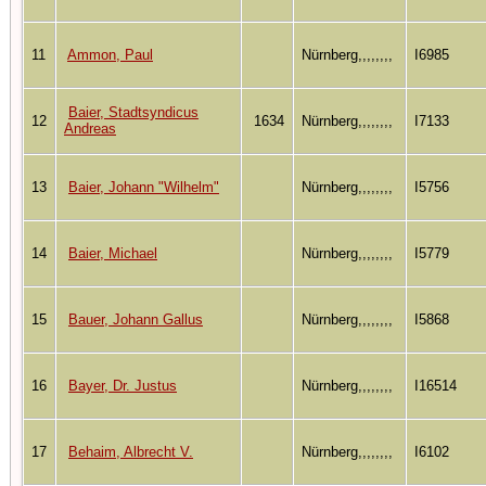
11
Ammon, Paul
Nürnberg,,,,,,,,
I6985
Baier, Stadtsyndicus
12
1634
Nürnberg,,,,,,,,
I7133
Andreas
13
Baier, Johann "Wilhelm"
Nürnberg,,,,,,,,
I5756
14
Baier, Michael
Nürnberg,,,,,,,,
I5779
15
Bauer, Johann Gallus
Nürnberg,,,,,,,,
I5868
16
Bayer, Dr. Justus
Nürnberg,,,,,,,,
I16514
17
Behaim, Albrecht V.
Nürnberg,,,,,,,,
I6102