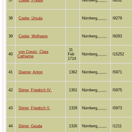
37
Coeler, Philipp
Nürnberg,,,,,,,,
I9282
38
Coeler, Ursula
Nürnberg,,,,,,,,
I9279
39
Coeler, Wolfgang
Nürnberg,,,,,,,,
I9283
11
von Creutz, Clara
40
Feb
Nürnberg,,,,,,,,
I15252
Catharine
1714
41
Doerrer, Anton
1362
Nürnberg,,,,,,,,
I5971
42
Dörrer, Friedrich IV.
1301
Nürnberg,,,,,,,,
I5975
43
Dörrer, Friedrich V.
1328
Nürnberg,,,,,,,,
I5973
44
Dörrer, Geuda
1326
Nürnberg,,,,,,,,
I1211