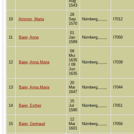
Aug
1543
28
10
Ammon, Maria
Sep
Nürnberg,,,,,,,,
I7012
1570
01
11
Baier, Anna
Jan
Nürnberg,,,,,,,,
I7050
1589
09
Mrz
1635
12
Baier, Anna Maria
Nürnberg,,,,,,,,
I7039
/ 09
Jun
1635
20
13
Baier, Anna Maria
Mai
Nürnberg,,,,,,,,
I7044
1647
15
14
Baier, Esther
Jul
Nürnberg,,,,,,,,
I7051
1590
12
15
Baier, Gertraud
Mai
Nürnberg,,,,,,,,
I7056
1601