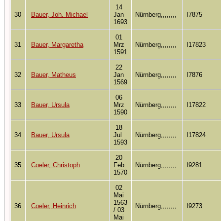
14
30
Bauer, Joh. Michael
Jan
Nürnberg,,,,,,,,
I7875
1693
01
31
Bauer, Margaretha
Mrz
Nürnberg,,,,,,,,
I17823
1591
22
32
Bauer, Matheus
Jan
Nürnberg,,,,,,,,
I7876
1569
06
33
Bauer, Ursula
Mrz
Nürnberg,,,,,,,,
I17822
1590
18
34
Bauer, Ursula
Jul
Nürnberg,,,,,,,,
I17824
1593
20
35
Coeler, Christoph
Feb
Nürnberg,,,,,,,,
I9281
1570
02
Mai
1563
36
Coeler, Heinrich
Nürnberg,,,,,,,,
I9273
/ 03
Mai