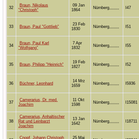
Braun, Nikolaus
09 Jan
32
Nürnberg,,,,,,,,
I47
"Christoph"
1864
23 Feb
33
Braun, Paul "Gottlieb"
Nürnberg,,,,,,,,
I51
1830
Braun, Paul Karl
7 Apr
34
Nürnberg,,,,,,,,
I55
"Wolfgang"
1832
19 Feb
35
Braun, Philipp "Heinrich"
Nürnberg,,,,,,,,
I52
1827
14 Mrz
36
Büchner, Leonhard
Nürnberg,,,,,,,,
I5936
1659
Camerarius, Dr. med.
11 Okt
37
Nürnberg,,,,,,,,
I15081
Joachim
1598
Camerarius, Anhaltischer
13 Jan
38
Rat und Leinbarzt
Nürnberg,,,,,,,,
I18711
1642
Joachim
Cnopf, Johann Christoph
25 Mai