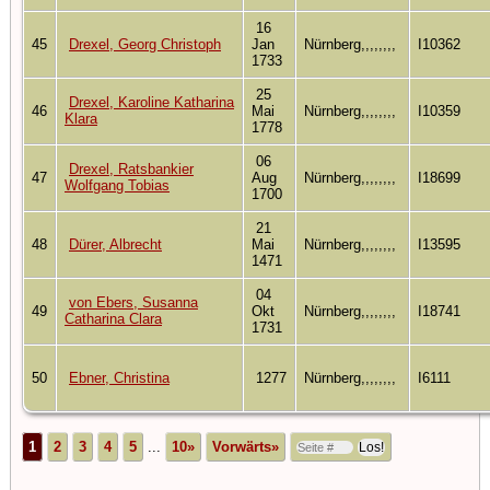
16
45
Drexel, Georg Christoph
Jan
Nürnberg,,,,,,,,
I10362
1733
25
Drexel, Karoline Katharina
46
Mai
Nürnberg,,,,,,,,
I10359
Klara
1778
06
Drexel, Ratsbankier
47
Aug
Nürnberg,,,,,,,,
I18699
Wolfgang Tobias
1700
21
48
Dürer, Albrecht
Mai
Nürnberg,,,,,,,,
I13595
1471
04
von Ebers, Susanna
49
Okt
Nürnberg,,,,,,,,
I18741
Catharina Clara
1731
50
Ebner, Christina
1277
Nürnberg,,,,,,,,
I6111
1
2
3
4
5
...
10»
Vorwärts»