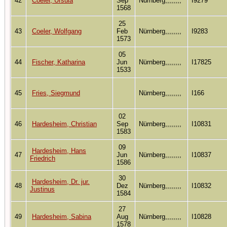
42
Coeler, Ursula
Sep
Nürnberg,,,,,,,,
I9279
1568
25
43
Coeler, Wolfgang
Feb
Nürnberg,,,,,,,,
I9283
1573
05
44
Fischer, Katharina
Jun
Nürnberg,,,,,,,,
I17825
1533
45
Fries, Siegmund
Nürnberg,,,,,,,,
I166
02
46
Hardesheim, Christian
Sep
Nürnberg,,,,,,,,
I10831
1583
09
Hardesheim, Hans
47
Jun
Nürnberg,,,,,,,,
I10837
Friedrich
1586
30
Hardesheim, Dr. jur.
48
Dez
Nürnberg,,,,,,,,
I10832
Justinus
1584
27
49
Hardesheim, Sabina
Aug
Nürnberg,,,,,,,,
I10828
1578