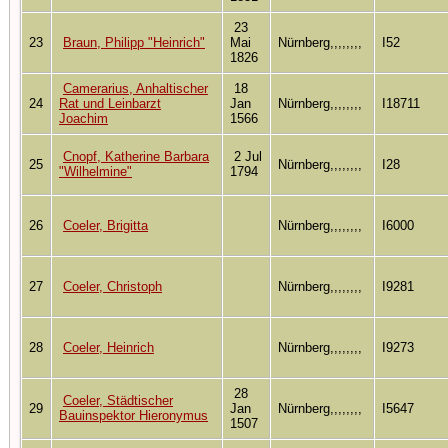
23
23
Braun, Philipp "Heinrich"
Mai
Nürnberg,,,,,,,,
I52
1826
Camerarius, Anhaltischer
18
24
Rat und Leinbarzt
Jan
Nürnberg,,,,,,,,
I18711
Joachim
1566
Cnopf, Katherine Barbara
2 Jul
25
Nürnberg,,,,,,,,
I28
"Wilhelmine"
1794
26
Coeler, Brigitta
Nürnberg,,,,,,,,
I6000
27
Coeler, Christoph
Nürnberg,,,,,,,,
I9281
28
Coeler, Heinrich
Nürnberg,,,,,,,,
I9273
28
Coeler, Städtischer
29
Jan
Nürnberg,,,,,,,,
I5647
Bauinspektor Hieronymus
1507