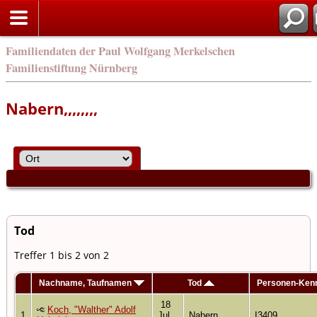
en
Familiendaten der Paul Wolfgang Merkelschen
Familienstiftung Nürnberg
Nabern,,,,,,,,
Tod
Treffer 1 bis 2 von 2
Nachname, Taufnamen
Tod
Personen-Ken
18
Koch, "Walther" Adolf
1
Jul
Nabern,,,,,,,,
I3409