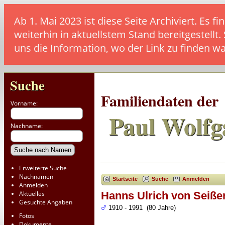
Ab 1. Mai 2023 ist diese Seite Archiviert. E
weiterhin in aktuellstem Stand bereitgestellt.
uns die Information, wo der Link zu finden w
Suche
Familiendaten der
Vorname:
Paul Wolfg
Nachname:
Erweiterte Suche
Nachnamen
Startseite
Suche
Anmelden
Anmelden
Aktuelles
Hanns Ulrich von Seiße
Gesuchte Angaben
1910 - 1991 (80 Jahre)
Fotos
Dokumente