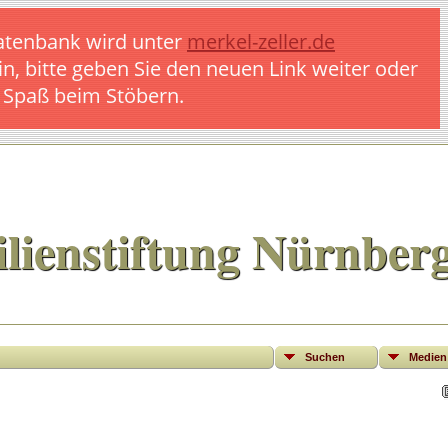
 Datenbank wird unter
merkel-zeller.de
in, bitte geben Sie den neuen Link weiter oder
l Spaß beim Stöbern.
lienstiftung Nürnber
Suchen
Medien