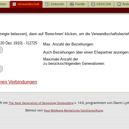
mmen
Verwandtschaft
Zeitstrahl
Familie
GEDCOM
Ände
igte belassen), dann auf 'Berechnen' klicken, um die Verwandtschaftsbezieh
 20 Dez 1910) - I12725
Max. Anzahl der Beziehungen:
Auch Beziehungen über einen Ehepartner anzeigen
Maximale Anzahl der
zu berücksichtigenden Generationen:
ren Verbindungen
ft mit
v. 14.0, programmiert von Darrin Ly
The Next Generation of Genealogy Sitebuilding
Betreut von
.
Paul Wolfgang Merkelsche Familienstiftung