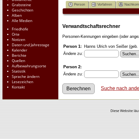
Grabsteine
Person
Vorfahren
Nachko
Geschichten
Alben
Alle Medien
Verwandtschaftsrechner
Friedhöfe
Orte
Personen-Kennungen eingeben (oder angeze
Notizen
Daten und Jahrestage
Person 1:
Hanns Ulrich von Seißer (geb.
Kalender
Ändere zu:
Berichte
Quellen
Aufbewahrungsorte
Person 2:
Statistik
Ändere zu:
Sprache ändern
Lesezeichen
Kontakt
Suche nach ande
Diese Website läu