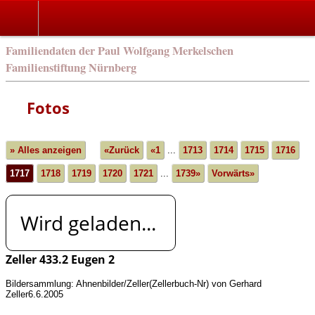
english
Familiendaten der Paul Wolfgang Merkelschen
Familienstiftung Nürnberg
Fotos
» Alles anzeigen
«Zurück
«1
...
1713
1714
1715
1716
1717
1718
1719
1720
1721
...
1739»
Vorwärts»
Wird geladen...
Zeller 433.2 Eugen 2
Bildersammlung: Ahnenbilder/Zeller(Zellerbuch-Nr) von Gerhard
Zeller6.6.2005