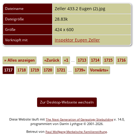
Zeller 433.2 Eugen (2).jpg
Dateiname
28.83k
Dateigröße
424 x 600
Größe
Inspektor Eugen Zeller
Verknüpft mit
» Alles anzeigen
«Zurück
«1
...
1713
1714
1715
1716
1717
1718
1719
1720
1721
...
1739»
Vorwärts»
Zur Desktop-Webseite wechseln
Diese Website läuft mit
v. 14.0,
The Next Generation of Genealogy Sitebuilding
programmiert von Darrin Lythgoe © 2001-2026.
Betreut von
.
Paul Wolfgang Merkelsche Familienstiftung