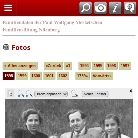
english
Familiendaten der Paul Wolfgang Merkelschen
Familienstiftung Nürnberg
Fotos
» Alles anzeigen
«Zurück
«1
...
1594
1595
1596
1597
1598
1599
1600
1601
1602
...
1739»
Vorwärts»