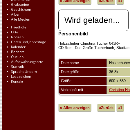
» Alles anzeigen
«Zurück
«1
...
Grabsteine
Geschichten
Alben
Wird geladen...
Alle Medien
Friedhöfe
Orte
Personenbild
Notizen
Daten und Jahrestage
Holzschuher Christina Tucher 043R+
Kalender
CD-Rom: Das Große Tucherbuch, Stadtarch
Berichte
Quellen
Aufbewahrungsorte
Dateiname
Holzschuher
Statistik
Sprache ändern
Dateigröße
36.8k
Lesezeichen
Größe
600 x 559
Kontakt
Verknüpft mit
Christina H
» Alles anzeigen
«Zurück
«1
...