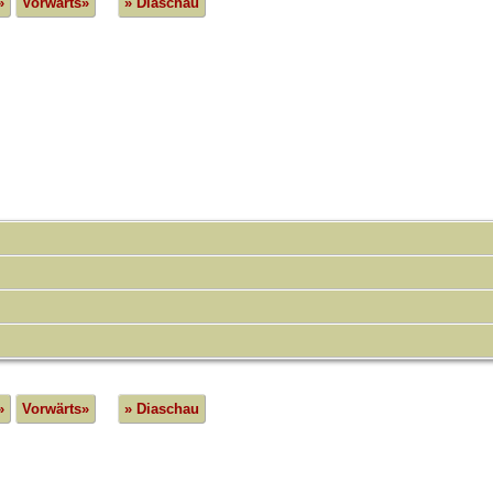
»
Vorwärts»
» Diaschau
»
Vorwärts»
» Diaschau