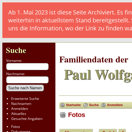
Ab 1. Mai 2023 ist diese Seite Archiviert. E
weiterhin in aktuellstem Stand bereitgestellt.
uns die Information, wo der Link zu finden w
Suche
Familiendaten der
Vorname:
Paul Wolfg
Nachname:
Erweiterte Suche
Nachnamen
Startseite
Suche
Anmelden
Anmelden
Aktuelles
Fotos
Gesuchte Angaben
Fotos
Dokumente