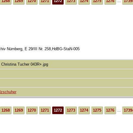
1268
1269
1270
1271
1272
1273
1274
1275
1276
...
1739
iv Nürnberg, E 29/III Nr. 258,HdBG-StaN-005
 Christina Tucher 043R+.jpg
olzschuher
1268
1269
1270
1271
1272
1273
1274
1275
1276
...
1739