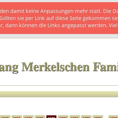
s finden damit keine Anpassungen mehr statt. Die
 Sollten sie per Link auf diese Seite gekommen se
ar, dann können die Links angepasst werden. Vie
ang Merkelschen Fami