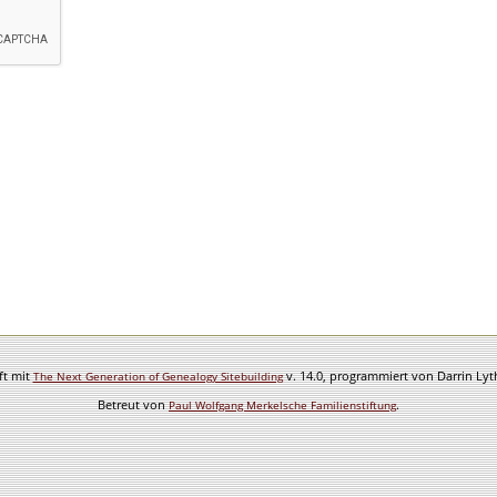
ft mit
v. 14.0, programmiert von Darrin Ly
The Next Generation of Genealogy Sitebuilding
Betreut von
.
Paul Wolfgang Merkelsche Familienstiftung