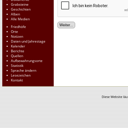
Grabsteine
Geschichten
Alben
Alle Medien
Friedhöfe
Orte
Notizen
Daten und Jahrestage
Kalender
Berichte
Quellen
Aufbewahrungsorte
Statistik
Sprache ändern
Lesezeichen
Kontakt
Diese Website läu