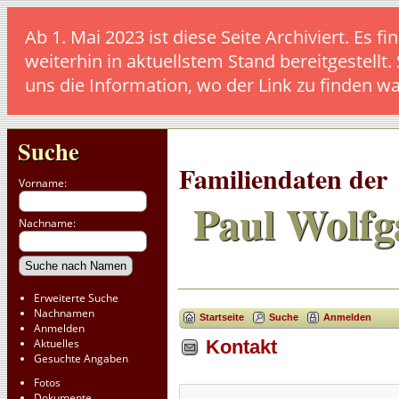
Ab 1. Mai 2023 ist diese Seite Archiviert. E
weiterhin in aktuellstem Stand bereitgestellt.
uns die Information, wo der Link zu finden w
Suche
Familiendaten der
Vorname:
Paul Wolfg
Nachname:
Erweiterte Suche
Nachnamen
Startseite
Suche
Anmelden
Anmelden
Aktuelles
Kontakt
Gesuchte Angaben
Fotos
Dokumente