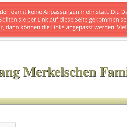
s finden damit keine Anpassungen mehr statt. Die
 Sollten sie per Link auf diese Seite gekommen se
ar, dann können die Links angepasst werden. Vie
ang Merkelschen Fami