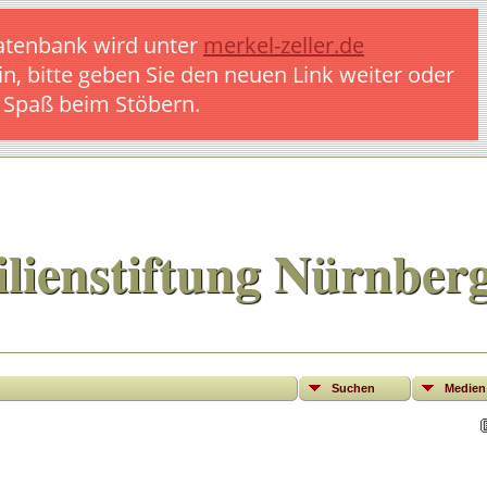
 Datenbank wird unter
merkel-zeller.de
in, bitte geben Sie den neuen Link weiter oder
l Spaß beim Stöbern.
lienstiftung Nürnber
Suchen
Medien