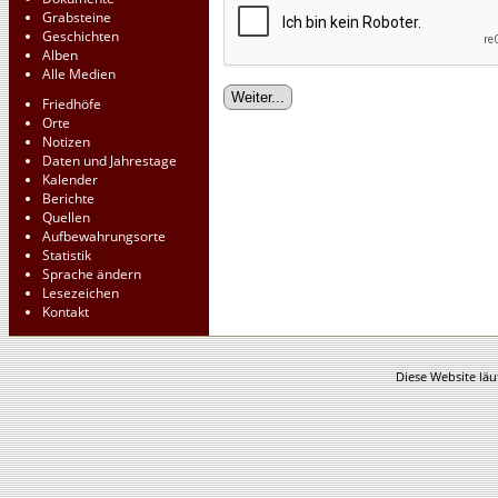
Grabsteine
Geschichten
Alben
Alle Medien
Friedhöfe
Orte
Notizen
Daten und Jahrestage
Kalender
Berichte
Quellen
Aufbewahrungsorte
Statistik
Sprache ändern
Lesezeichen
Kontakt
Diese Website läu