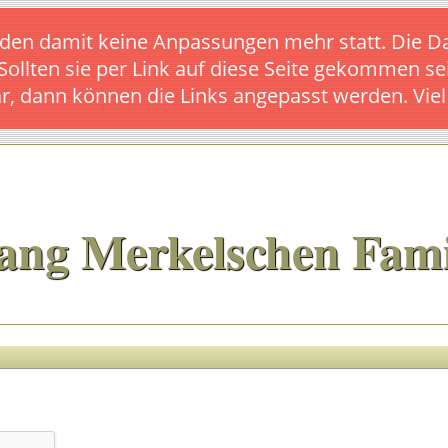
s finden damit keine Anpassungen mehr statt. Die
 Sollten sie per Link auf diese Seite gekommen se
ar, dann können die Links angepasst werden. Vie
ang Merkelschen Fami