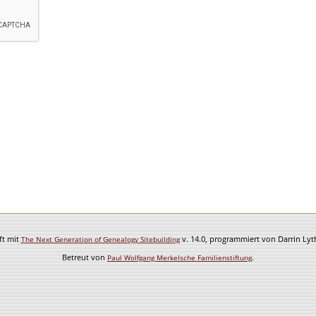
ft mit
v. 14.0, programmiert von Darrin Ly
The Next Generation of Genealogy Sitebuilding
Betreut von
.
Paul Wolfgang Merkelsche Familienstiftung