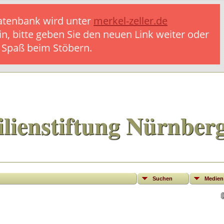
 Datenbank wird unter
merkel-zeller.de
in, bitte geben Sie den neuen Link weiter oder
l Spaß beim Stöbern.
lienstiftung Nürnber
Suchen
Medien