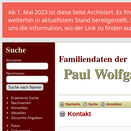
Ab 1. Mai 2023 ist diese Seite Archiviert. E
weiterhin in aktuellstem Stand bereitgestellt.
uns die Information, wo der Link zu finden w
Suche
Familiendaten der
Vorname:
Paul Wolfg
Nachname:
Erweiterte Suche
Nachnamen
Startseite
Suche
Anmelden
Anmelden
Aktuelles
Kontakt
Gesuchte Angaben
Fotos
Dokumente