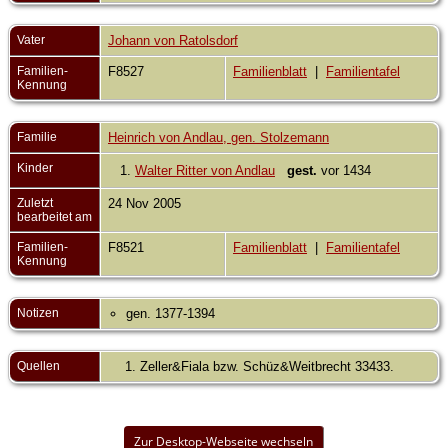
Vater
Johann von Ratolsdorf
Familien-
F8527
Familienblatt
|
Familientafel
Kennung
Familie
Heinrich von Andlau, gen. Stolzemann
Kinder
1.
Walter Ritter von Andlau
gest.
vor 1434
Zuletzt
24 Nov 2005
bearbeitet am
Familien-
F8521
Familienblatt
|
Familientafel
Kennung
Notizen
gen. 1377-1394
Quellen
Zeller&Fiala bzw. Schüz&Weitbrecht 33433.
Zur Desktop-Webseite wechseln