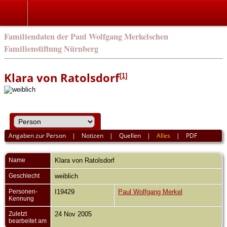
english
Familiendaten der Paul Wolfgang Merkelschen
Familienstiftung Nürnberg
Klara von Ratolsdorf
[
1
]
Angaben zur Person
|
Notizen
|
Quellen
|
Alles
|
PDF
Name
Klara
von Ratolsdorf
Geschlecht
weiblich
Personen-
I19429
Paul Wolfgang Merkel
Kennung
Zuletzt
24 Nov 2005
bearbeitet am