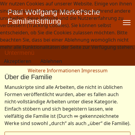
Wir nutzen Cookies auf unserer Website. Einige von ihnen
sind essenziell für den Betrieb der Seite, während andere
Paul Wolfgang Merkel'sche
uns helfen, diese Website und die Nutzererfahrung zu
Familienstiftung
verbessern (Tracking Cookies). Sie können selbst
entscheiden, ob Sie die Cookies zulassen möchten. Bitte
beachten Sie, dass bei einer Ablehnung womöglich nicht
mehr alle Funktionalitäten der Seite zur Verfügung stehen.
Untermenü
Akzeptieren
Ablehnen
Weitere Informationen
Impressum
Über die Familie
Manuskripte sind alle Arbeiten, die nicht in üblichen
Formen veröffentlicht wurden, aber es fallen auch
nicht-vollständige Arbeiten unter diese Kategorie.
Einfach stöbern und sich begeistern lassen, wie
vielfältig die Familie ist (Durch ∞ gekennzeichnete
Werke sind sowohl „durch“ als auch „über“ die Familie).